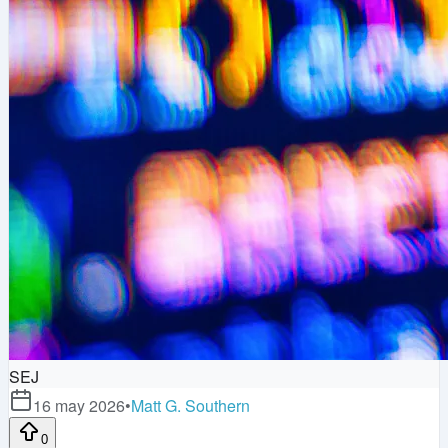
SEJ
16 may 2026
•
Matt G. Southern
0