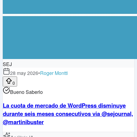
SEJ
28 may 2026
•
Roger Montti
0
Bueno Saberlo
La cuota de mercado de WordPress disminuye
durante seis meses consecutivos via @sejournal,
@martinibuster