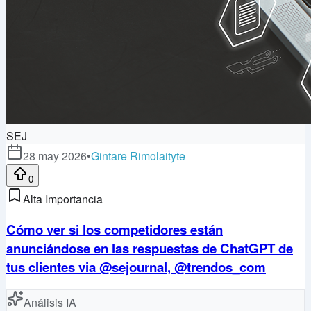
SEJ
28 may 2026
•
Gintare Rimolaityte
0
Alta Importancia
Cómo ver si los competidores están
anunciándose en las respuestas de ChatGPT de
tus clientes via @sejournal, @trendos_com
Análisis IA