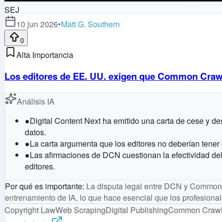
SEJ
10 jun 2026
•
Matt G. Southern
0
Alta Importancia
Los editores de EE. UU. exigen que Common Crawl
Análisis IA
●
Digital Content Next ha emitido una carta de cese y d
datos.
●
La carta argumenta que los editores no deberían tener 
●
Las afirmaciones de DCN cuestionan la efectividad de
editores.
Por qué es importante
:
La disputa legal entre DCN y Common Cr
entrenamiento de IA, lo que hace esencial que los profesio
Copyright Law
Web Scraping
Digital Publishing
Common Craw