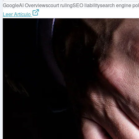
Google
AI Overviews
court ruling
SEO liability
search engine pol
Leer Artículo