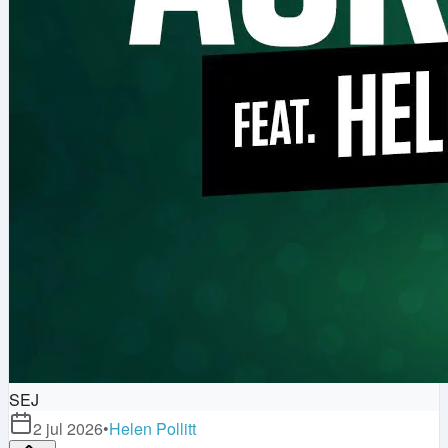
SEJ
2 jul 2026
•
Helen Pollitt