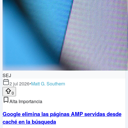
SEJ
2 jul 2026
•
Matt G. Southern
0
Alta Importancia
Google elimina las páginas AMP servidas desde
caché en la búsqueda