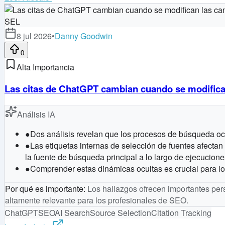
SEL
8 jul 2026
•
Danny Goodwin
0
Alta Importancia
Las citas de ChatGPT cambian cuando se modifica
Análisis IA
●
Dos análisis revelan que los procesos de búsqueda ocu
●
Las etiquetas internas de selección de fuentes afectan
la fuente de búsqueda principal a lo largo de ejecucione
●
Comprender estas dinámicas ocultas es crucial para l
Por qué es importante
:
Los hallazgos ofrecen importantes per
altamente relevante para los profesionales de SEO.
ChatGPT
SEO
AI Search
Source Selection
Citation Tracking