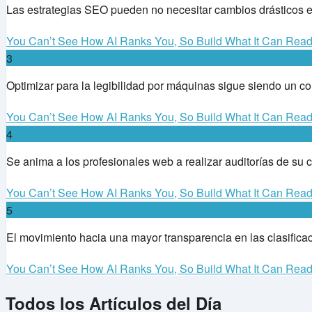
Las estrategias SEO pueden no necesitar cambios drásticos e
You Can’t See How AI Ranks You, So Build What It Can Rea
3
Optimizar para la legibilidad por máquinas sigue siendo un co
You Can’t See How AI Ranks You, So Build What It Can Rea
4
Se anima a los profesionales web a realizar auditorías de su 
You Can’t See How AI Ranks You, So Build What It Can Rea
5
El movimiento hacia una mayor transparencia en las clasificac
You Can’t See How AI Ranks You, So Build What It Can Rea
Todos los Artículos del Día