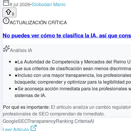
8 jul 2026
•
Slobodan Manic
0
ACTUALIZACIÓN CRÍTICA
No puedes ver cómo te clasifica la IA, así que co
Análisis IA
●
La Autoridad de Competencia y Mercados del Reino Uni
que sus criterios de clasificación sean menos discrimina
●
Incluso con una mayor transparencia, los profesional
búsqueda; comprender y optimizar para la legibilidad po
●
Se aconseja acción inmediata para los profesionales we
sistemas de IA.
Por qué es importante
:
El artículo analiza un cambio regulatori
profesionales de SEO comprendan de inmediato.
Google
SEO
Transparency
Ranking Criteria
AI
Leer Artículo