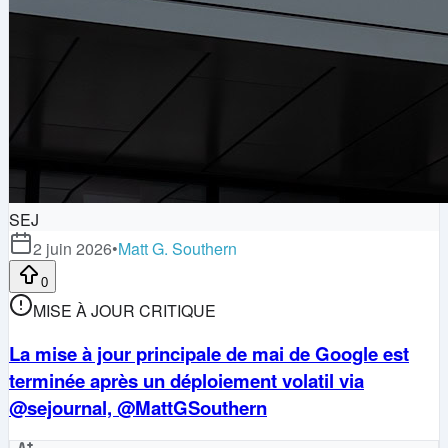
SEJ
2 juin 2026
•
Matt G. Southern
0
MISE À JOUR CRITIQUE
La mise à jour principale de mai de Google est
terminée après un déploiement volatil via
@sejournal, @MattGSouthern