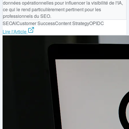
données opérationnelles pour influencer la visibilité de l'IA,
ce qui le rend particulièrement pertinent pour les
professionnels du SEO.
SEO
AI
Customer Success
Content Strategy
OPIDC
Lire l'Article