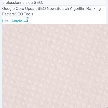
professionnels du SEO.
Google Core Update
SEO News
Search Algorithm
Ranking
Factors
SEO Tools
Lire l'Article