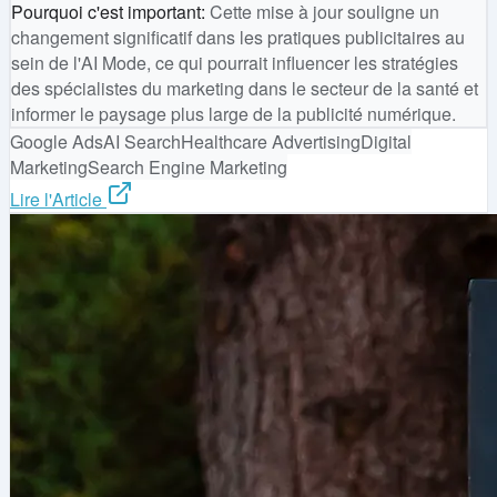
Pourquoi c'est important
:
Cette mise à jour souligne un
changement significatif dans les pratiques publicitaires au
sein de l'AI Mode, ce qui pourrait influencer les stratégies
des spécialistes du marketing dans le secteur de la santé et
informer le paysage plus large de la publicité numérique.
Google Ads
AI Search
Healthcare Advertising
Digital
Marketing
Search Engine Marketing
Lire l'Article