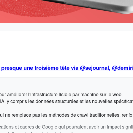
presque une troisième tête via @sejournal, @demir
 améliorer l'infrastructure lisible par machine sur le web.
IA, y compris les données structurées et les nouvelles spécific
qui ne remplace pas les méthodes de crawl traditionnelles, ren
cations et cadres de Google qui pourraient avoir un impact signi